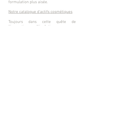
formulation plus aisée.
Notre catalogue d'actifs cosmétiques
Toujours dans cette quête de
l’innovation, NissActive propose
également une gamme d’ingrédients
pour la conception de compléments
alimentaires répondant aux tendances
du marché.
InnovaGrasse
Espace Jacques-Louis Lions
4 traverse Dupont
06130 GRASSE
FRANCE
Contact
© 2021 par NissActive