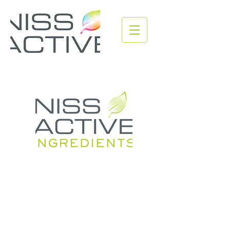
“La nature ne fait rien en vain.”
Aristote